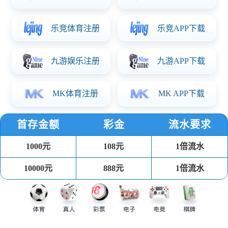
平台技术与服务能力
平台构建了一套高可用的全终端直播服务架构，集成智能风
控、秒级加载、多节点加速等核心技术，确保不同区域用户
都能流畅体验体育赛事。 同时，米兰官方网站提供全天候
客服支持与数据同步，致力于打造值得信赖的观赛首选平
台。