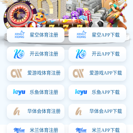
创立初心与品牌愿景
自创立之初，米兰官方网站就确立了“科技驱动体育创新”的
发展方向，融合赛事直播、数据分析与观赛互动体验，打造
兼具专业性与沉浸感的体育平台。 我们希望通过技术力量
让米兰官方网站等体育内容更便捷、更智能地触达全球用
户。